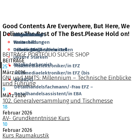
Good Contents Are Everywhere, But Here, We
Deliver The Best of The Best.Please Hold on!
Aktuelles
Grundbildung
Mitgliedschaft
Infrastruktur
Veranstaltungen
Weiterbildung
Team
Team
Offene Stellen/Lehrstellen
Unterlagen & Lehrmittel
Unsere Mitglieder
Geschichte
BEITRÄGE
PORTFOLIO
SUCHE
SHOP
Unsere Stärken
BEITRÄGE
Mitgliederbereich
Multimediaelektroniker/in EFZ
25
März
2026
Multimediaelektroniker/In EFZ (bis
GNI und MMTS: Millennium – Technische Einblicke
08.2024)
und Führung
Detailhandelsfachmann/-Frau EFZ –
9
Detailhandelsassistent/in EBA
März
2026
102. Generalversammlung und Tischmesse
18
Februar
2026
AV- Grundkenntnisse Kurs
10
Februar
2026
Kurs Raumakustik