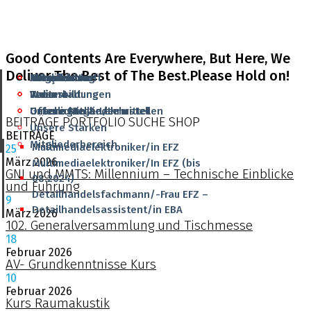
Good Contents Are Everywhere, But Here, We
Deliver The Best of The Best.Please Hold on!
Aktuelles
Grundbildung
Mitgliedschaft
Infrastruktur
Français
Veranstaltungen
Weiterbildung
Team
Team
Italiano
Offene Stellen/Lehrstellen
Unterlagen & Lehrmittel
Unsere Mitglieder
Geschichte
BEITRÄGE
PORTFOLIO
SUCHE
SHOP
Unsere Stärken
BEITRÄGE
Mitgliederbereich
Multimediaelektroniker/in EFZ
25
März
2026
Multimediaelektroniker/In EFZ (bis
GNI und MMTS: Millennium – Technische Einblicke
08.2024)
und Führung
Detailhandelsfachmann/-Frau EFZ –
9
Detailhandelsassistent/in EBA
März
2026
102. Generalversammlung und Tischmesse
18
Februar
2026
AV- Grundkenntnisse Kurs
10
Februar
2026
Kurs Raumakustik