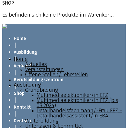
SHOP
Es befinden sich keine Produkte im Warenkorb.
Home
Ausbildung
Home
Aktuelles
Verband
Veranstaltungen
Offene Stellen/Lehrstellen
Berufsbildungszentrum
Ausbildung
Grundbildung
Shop
Multimediaelektroniker/in EFZ
Multimediaelektroniker/In EFZ (bis
08.2024)
Kontakt
Detailhandelsfachmann/-Frau EFZ –
Detailhandelsassistent/in EBA
Weiterbildung
Deutsch
Unterlagen & Lehrmittel