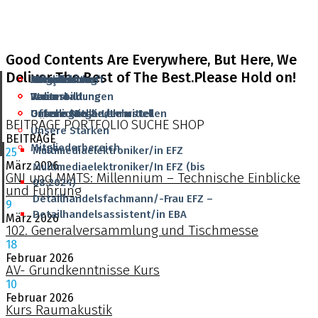
Good Contents Are Everywhere, But Here, We
Deliver The Best of The Best.Please Hold on!
Aktuelles
Grundbildung
Mitgliedschaft
Infrastruktur
Français
Veranstaltungen
Weiterbildung
Team
Team
Italiano
Offene Stellen/Lehrstellen
Unterlagen & Lehrmittel
Unsere Mitglieder
Geschichte
BEITRÄGE
PORTFOLIO
SUCHE
SHOP
Unsere Stärken
BEITRÄGE
Mitgliederbereich
Multimediaelektroniker/in EFZ
25
März
2026
Multimediaelektroniker/In EFZ (bis
GNI und MMTS: Millennium – Technische Einblicke
08.2024)
und Führung
Detailhandelsfachmann/-Frau EFZ –
9
Detailhandelsassistent/in EBA
März
2026
102. Generalversammlung und Tischmesse
18
Februar
2026
AV- Grundkenntnisse Kurs
10
Februar
2026
Kurs Raumakustik