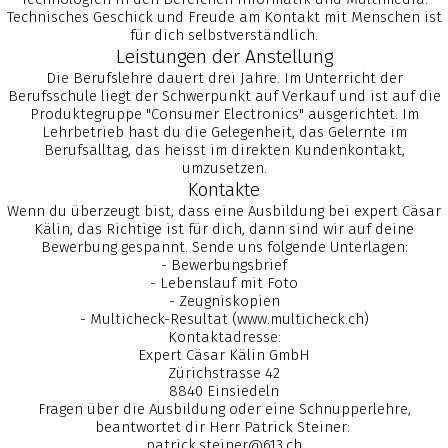
2026
2025
2026)
2025
Technisches Geschick und Freude am Kontakt mit Menschen ist
TONTECHNIK-
VORBEREITUNGSKURS
BRANCHENFRÜHSTÜCK
für dich selbstverständlich.
KURS MMTS:
FÜR DIE PRAKTISCHE
AN DER ISE 2026
Leistungen der Anstellung
BESCHALLUNG AN
LEHRABSCHLUSSPRÜFUNG
7
Die Berufslehre dauert drei Jahre. Im Unterricht der
LIVE-
– DETAILHANDEL
Berufsschule liegt der Schwerpunkt auf Verkauf und ist auf die
VERANSTALTUNGEN
MAI
Produktegruppe "Consumer Electronics" ausgerichtet. Im
Lehrbetrieb hast du die Gelegenheit, das Gelernte im
2025
Berufsalltag, das heisst im direkten Kundenkontakt,
MMTS AN
umzusetzen.
DEN
Kontakte
SWISSSKILLS
2025
Wenn du überzeugt bist, dass eine Ausbildung bei expert Cäsar
Kälin, das Richtige ist für dich, dann sind wir auf deine
Bewerbung gespannt. Sende uns folgende Unterlagen:
- Bewerbungsbrief
- Lebenslauf mit Foto
- Zeugniskopien
- Multicheck-Resultat (www.multicheck.ch)
Kontaktadresse:
Expert Cäsar Kälin GmbH
Zürichstrasse 42
8840 Einsiedeln
Fragen über die Ausbildung oder eine Schnupperlehre,
beantwortet dir Herr Patrick Steiner:
patrick.steiner@613.ch