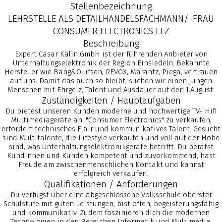
Stellenbezeichnung
LEHRSTELLE ALS DETAILHANDELSFACHMANN/-FRAU
CONSUMER ELECTRONICS EFZ
Beschreibung
Expert Cäsar Kälin GmbH ist der führenden Anbieter von
Unterhaltungselektronik der Region Einsiedeln. Bekannte
25
9
18
Hersteller wie Bang&Olufsen, REVOX, Marantz, Piega, vertrauen
auf uns. Damit das auch so bleibt, suchen wir einen jungen
Menschen mit Ehrgeiz, Talent und Ausdauer auf den 1.August.
MÄRZ
MÄRZ
FEBRUAR
Zuständigkeiten / Hauptaufgaben
2026
2026
2026
Du bietest unseren Kunden moderne und hochwertige TV- Hifi
GNI UND
102.
AV-
Multimediageräte an. "Consumer Electronics" zu verkaufen,
MMTS:
GENERALVERSAMMLUNG
GRUNDKENNTNISSE
erfordert technisches Flair und kommunikatives Talent. Gesucht
MILLENNIUM
UND TISCHMESSE
KURS
10
23
13
sind Multitalente, die Lifestyle verkaufen und voll auf der Höhe
–
sind, was Unterhaltungselektronikgeräte betrifft. Du berätst
TECHNISCHE
FEBRUAR
JANUAR
JANUAR
Kundinnen und Kunden kompetent und zuvorkommend, hast
EINBLICKE
Freude am zwischenmenschlichen Kontakt und kannst
UND
2026
2026
2026
erfolgreich verkaufen.
KURS
FORUM
ERSTE
FÜHRUNG
Qualifikationen / Anforderungen
RAUMAKUSTIK
SMART
HILFE-KURS:
HOME
BLS-AED-
7
22
2
Du verfügst über eine abgeschlossene Volksschule oberster
2026
SRC
Schulstufe mit guten Leistungen, bist offen, begeisterungsfähig
KOMPLETT
und kommunikativ. Zudem faszinieren dich die modernen
JANUAR
DEZEMBER
DEZEMBER
(GUIDELINES
Technologien in den Bereichen Informatik und Multimedia.