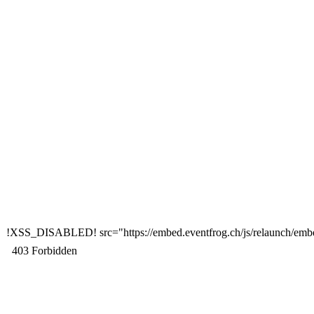
!XSS_DISABLED! src="https://embed.eventfrog.ch/js/relaunch/