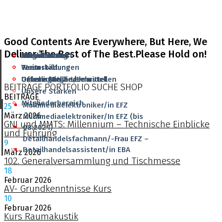
Good Contents Are Everywhere, But Here, We
Deliver The Best of The Best.Please Hold on!
Aktuelles
Grundbildung
Mitgliedschaft
Infrastruktur
Veranstaltungen
Weiterbildung
Team
Team
Offene Stellen/Lehrstellen
Unterlagen & Lehrmittel
Unsere Mitglieder
Geschichte
BEITRÄGE
PORTFOLIO
SUCHE
SHOP
Unsere Stärken
BEITRÄGE
Mitgliederbereich
Multimediaelektroniker/in EFZ
25
März
2026
Multimediaelektroniker/In EFZ (bis
GNI und MMTS: Millennium – Technische Einblicke
08.2024)
und Führung
Detailhandelsfachmann/-Frau EFZ –
9
Detailhandelsassistent/in EBA
März
2026
102. Generalversammlung und Tischmesse
18
Februar
2026
AV- Grundkenntnisse Kurs
10
Februar
2026
Kurs Raumakustik