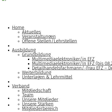
Home
Ausbildung
Home
Aktuelles
Verband
Veranstaltungen
Offene Stellen/Lehrstellen
Berufsbildungszentrum
Ausbildung
Grundbildung
Shop
Multimediaelektroniker/in EFZ
Multimediaelektroniker/In EFZ (bis 08.
Detailhandelsfachmann/-Frau EFZ – De
Kontakt
Weiterbildung
Unterlagen & Lehrmittel
Deutsch
Verband
Mitgliedschaft
Team
Unsere Mitglieder
Unsere Stärken
Mitgliederbereich