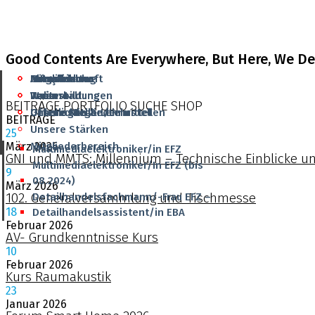
Good Contents Are Everywhere, But Here, We Del
Aktuelles
Grundbildung
Mitgliedschaft
Infrastruktur
Français
Veranstaltungen
Weiterbildung
Team
Team
Italiano
BEITRÄGE
PORTFOLIO
SUCHE
SHOP
Offene Stellen/Lehrstellen
Unterlagen & Lehrmittel
Unsere Mitglieder
Geschichte
BEITRÄGE
Unsere Stärken
25
Mitgliederbereich
März
2026
Multimediaelektroniker/in EFZ
GNI und MMTS: Millennium – Technische Einblicke u
Multimediaelektroniker/In EFZ (bis
9
08.2024)
März
2026
102. Generalversammlung und Tischmesse
Detailhandelsfachmann/-Frau EFZ –
18
Detailhandelsassistent/in EBA
Februar
2026
AV- Grundkenntnisse Kurs
10
Februar
2026
Kurs Raumakustik
23
Januar
2026