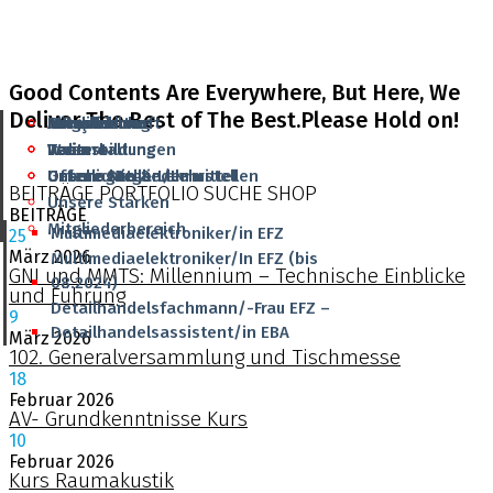
Good Contents Are Everywhere, But Here, We
Deliver The Best of The Best.Please Hold on!
Aktuelles
Grundbildung
Mitgliedschaft
Infrastruktur
Français
Veranstaltungen
Weiterbildung
Team
Team
Italiano
Offene Stellen/Lehrstellen
Unterlagen & Lehrmittel
Unsere Mitglieder
Geschichte
BEITRÄGE
PORTFOLIO
SUCHE
SHOP
Unsere Stärken
BEITRÄGE
Mitgliederbereich
Multimediaelektroniker/in EFZ
25
März
2026
Multimediaelektroniker/In EFZ (bis
GNI und MMTS: Millennium – Technische Einblicke
08.2024)
und Führung
Detailhandelsfachmann/-Frau EFZ –
9
Detailhandelsassistent/in EBA
März
2026
102. Generalversammlung und Tischmesse
18
Februar
2026
AV- Grundkenntnisse Kurs
10
Februar
2026
Kurs Raumakustik