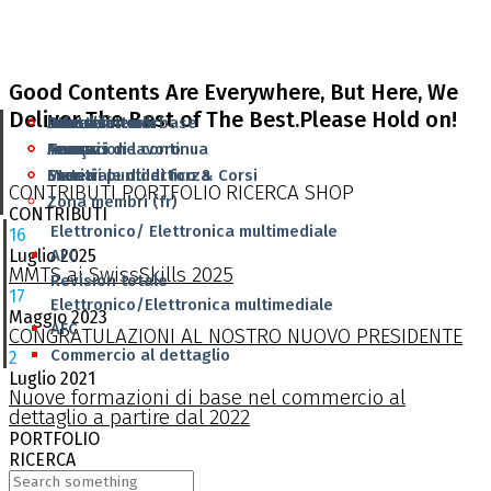
Good Contents Are Everywhere, But Here, We
Deliver The Best of The Best.Please Hold on!
Attualità
Formazione di base
I nostri membri
Infrastruttura
Deutsch
Annunci di lavoro
Formazione continua
Team
Team
Français
Eventi
Materiale didattico & Corsi
I nostri punti di forza
Storia
CONTRIBUTI
PORTFOLIO
RICERCA
SHOP
Zona membri (fr)
CONTRIBUTI
Elettronico/ Elettronica multimediale
16
AFC
Luglio
2025
MMTS ai SwissSkills 2025
Revision totale
17
Elettronico/Elettronica multimediale
Maggio
2023
AFC
CONGRATULAZIONI AL NOSTRO NUOVO PRESIDENTE
Commercio al dettaglio
2
Luglio
2021
Nuove formazioni di base nel commercio al
dettaglio a partire dal 2022
PORTFOLIO
RICERCA