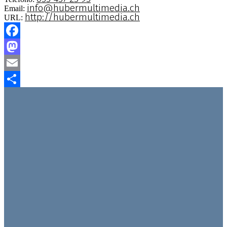
info@hubermultimedia.ch
Email:
http://hubermultimedia.ch
URL:
Facebook
Mastodon
Email
Condividi