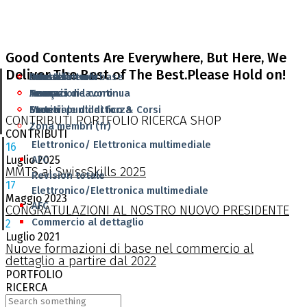
Good Contents Are Everywhere, But Here, We
Deliver The Best of The Best.Please Hold on!
Attualità
Formazione di base
I nostri membri
Infrastruttura
Deutsch
Annunci di lavoro
Formazione continua
Team
Team
Français
Eventi
Materiale didattico & Corsi
I nostri punti di forza
Storia
CONTRIBUTI
PORTFOLIO
RICERCA
SHOP
Zona membri (fr)
CONTRIBUTI
Elettronico/ Elettronica multimediale
16
AFC
Luglio
2025
MMTS ai SwissSkills 2025
Revision totale
17
Elettronico/Elettronica multimediale
Maggio
2023
AFC
CONGRATULAZIONI AL NOSTRO NUOVO PRESIDENTE
Commercio al dettaglio
2
Luglio
2021
Nuove formazioni di base nel commercio al
dettaglio a partire dal 2022
PORTFOLIO
RICERCA